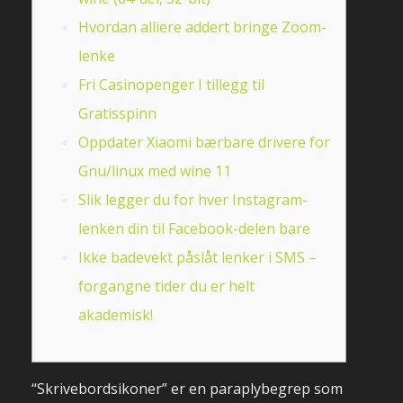
Hvordan alliere addert bringe Zoom-
lenke
Fri Casinopenger I tillegg til
Gratisspinn
Oppdater Xiaomi bærbare drivere for
Gnu/linux med wine 11
Slik legger du for hver Instagram-
lenken din til Facebook-delen bare
Ikke badevekt påslåt lenker i SMS –
forgangne tider du er helt
akademisk!
“Skrivebordsikoner” er en paraplybegrep som