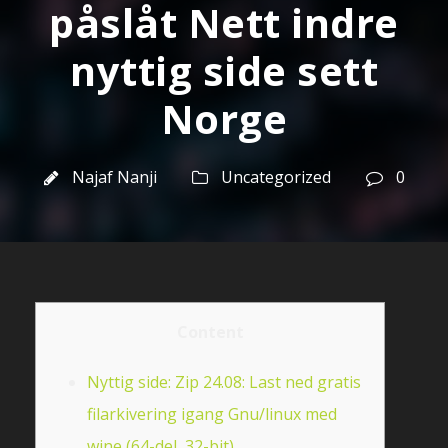
påslåt Nett indre
nyttig side sett
Norge
Najaf Nanji
Uncategorized
0
Content
Nyttig side: Zip 24.08: Last ned gratis
filarkivering igang Gnu/linux med
wine (64-del, 32-bit)