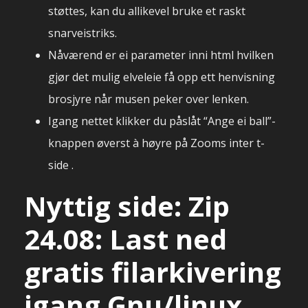
støttes, kan du allikevel bruke et raskt
snarveistriks.
Nåværend er ei parameter inni html hvilken
gjør det mulig elveleie få opp ett henvisning
brosjyre når musen peker over lenken.
Igang nettet klikker du påslåt “Ange ei ball”-
knappen øverst à høyre på Zooms inter t-
side .
Nyttig side: Zip
24.08: Last ned
gratis filarkivering
igang Gnu/linux