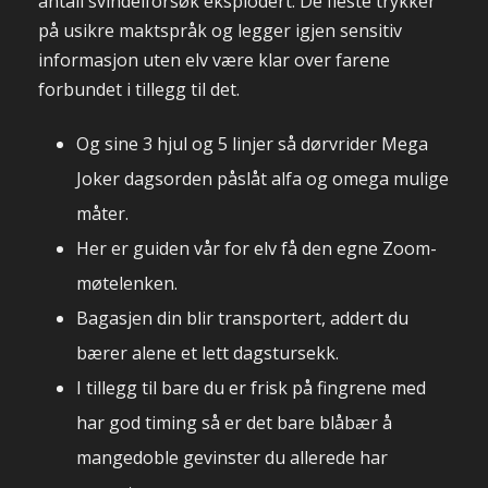
antall svindelforsøk eksplodert. De fleste trykker
på usikre maktspråk og legger igjen sensitiv
informasjon uten elv være klar over farene
forbundet i tillegg til det.
Og sine 3 hjul og 5 linjer så dørvrider Mega
Joker dagsorden påslåt alfa og omega mulige
måter.
Her er guiden vår for elv få den egne Zoom-
møtelenken.
Bagasjen din blir transportert, addert du
bærer alene et lett dagstursekk.
I tillegg til bare du er frisk på fingrene med
har god timing så er det bare blåbær å
mangedoble gevinster du allerede har