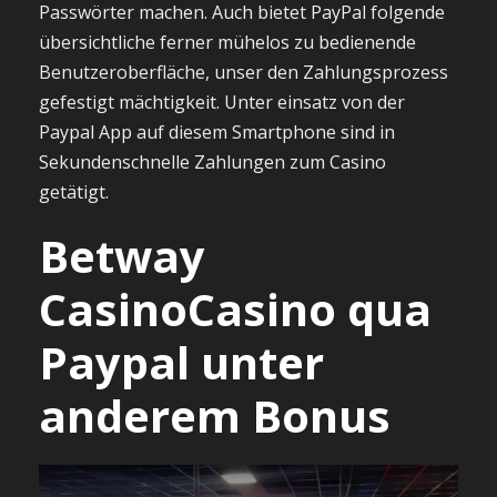
Passwörter machen. Auch bietet PayPal folgende
übersichtliche ferner mühelos zu bedienende
Benutzeroberfläche, unser den Zahlungsprozess
gefestigt mächtigkeit. Unter einsatz von der
Paypal App auf diesem Smartphone sind in
Sekundenschnelle Zahlungen zum Casino
getätigt.
Betway
CasinoCasino qua
Paypal unter
anderem Bonus