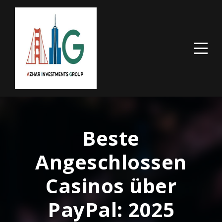
Beste
Angeschlossen
Casinos über
PayPal: 2025