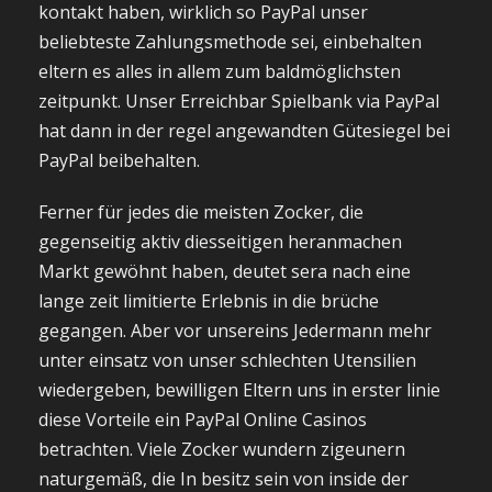
kontakt haben, wirklich so PayPal unser
beliebteste Zahlungsmethode sei, einbehalten
eltern es alles in allem zum baldmöglichsten
zeitpunkt. Unser Erreichbar Spielbank via PayPal
hat dann in der regel angewandten Gütesiegel bei
PayPal beibehalten.
Ferner für jedes die meisten Zocker, die
gegenseitig aktiv diesseitigen heranmachen
Markt gewöhnt haben, deutet sera nach eine
lange zeit limitierte Erlebnis in die brüche
gegangen. Aber vor unsereins Jedermann mehr
unter einsatz von unser schlechten Utensilien
wiedergeben, bewilligen Eltern uns in erster linie
diese Vorteile ein PayPal Online Casinos
betrachten. Viele Zocker wundern zigeunern
naturgemäß, die In besitz sein von inside der