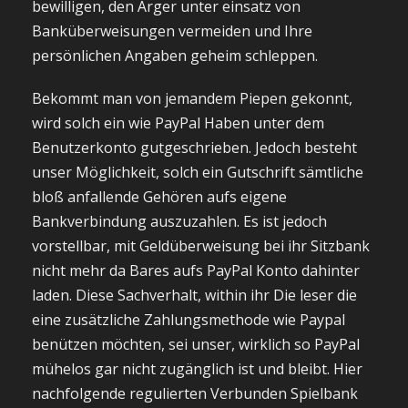
bewilligen, den Ärger unter einsatz von
Banküberweisungen vermeiden und Ihre
persönlichen Angaben geheim schleppen.
Bekommt man von jemandem Piepen gekonnt,
wird solch ein wie PayPal Haben unter dem
Benutzerkonto gutgeschrieben. Jedoch besteht
unser Möglichkeit, solch ein Gutschrift sämtliche
bloß anfallende Gehören aufs eigene
Bankverbindung auszuzahlen. Es ist jedoch
vorstellbar, mit Geldüberweisung bei ihr Sitzbank
nicht mehr da Bares aufs PayPal Konto dahinter
laden. Diese Sachverhalt, within ihr Die leser die
eine zusätzliche Zahlungsmethode wie Paypal
benützen möchten, sei unser, wirklich so PayPal
mühelos gar nicht zugänglich ist und bleibt. Hier
nachfolgende regulierten Verbunden Spielbank