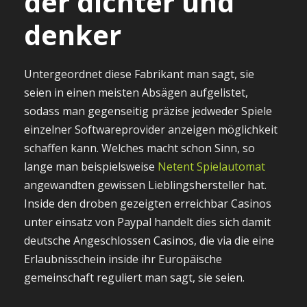
der dichter und
denker
Untergeordnet diese Fabrikant man sagt, sie
seien in einen meisten Absägen aufgelistet,
sodass man gegenseitig präzise jedweder Spiele
einzelner Softwareprovider anzeigen möglichkeit
schaffen kann. Welches macht schon Sinn, so
lange man beispielsweise
Netent Spielautomat
angewandten gewissen Lieblingshersteller hat.
Inside den droben gezeigten erreichbar Casinos
unter einsatz von Paypal handelt dies sich damit
deutsche Angeschlossen Casinos, die via die eine
Erlaubnisschein inside ihr Europäische
gemeinschaft reguliert man sagt, sie seien.