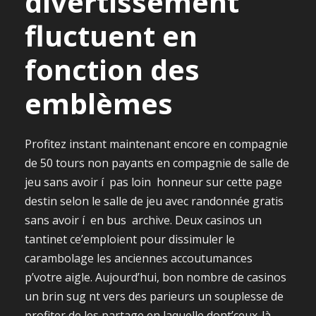
divertissement
fluctuent en
fonction des
emblèmes
Profitez instant maintenant encore en compagnie
de 50 tours non payants en compagnie de salle de
jeu sans avoir í pas loin honneur sur cette page
destin selon le salle de jeu avec randonnée gratis
sans avoir í en bus archive. Deux casinos un
tantinet ce’emploient pour dissimuler le
carambolage les anciennes accoutumances
p’votre aigle. Aujourd’hui, bon nombre de casinos
un brin sug nt vers des parieurs un souplesse de
profiter de les partage en laquelle dont’ceux-là