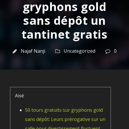
gryphons gold
sans dépôt un
tantinet gratis
Najaf Nanji
Uncategorized
0
Aisé
50 tours gratuits sur gryphons gold
sans dépôt: Leurs prérogative sur un
salle pour divertissement fluctuent