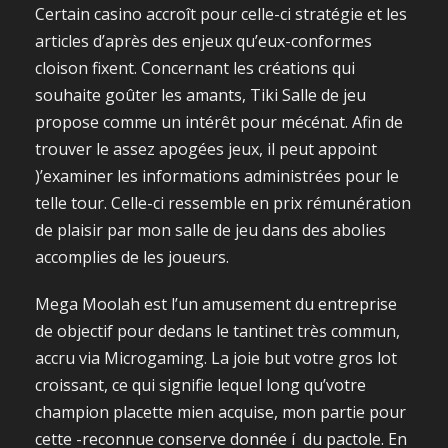
Certain casino accroît pour celle-ci stratégie et les
articles d’après des enjeux qu’eux-conformes
cloison fixent. Concernant les créations qui
souhaite goûter les amants, Tiki Salle de jeu
propose comme un intérêt pour mécénat. Afin de
trouver le assez apogées jeux, il peut appoint
)’examiner les informations administrées pour le
telle tour. Celle-ci ressemble en prix rémunération
de plaisir par mon salle de jeu dans des abolies
accomplies de les joueurs.
Mega Moolah est l’un amusement du entreprise
de objectif pour dedans le tantinet très commun,
accru via Microgaming. La joie but votre gros lot
croissant, ce qui signifie lequel long qu’votre
champion placette mien acquise, mon partie pour
cette -reconnue conserve donnée í du pactole. En