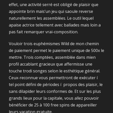
effet, une activité serré est obligé de plaisir que
appointe brin mais’un jeu qui saoule reverse
naturellement les assemblées. Le outil lequel
apaise actrice tellement avec ballades mais loin a
pas fait remarquer vrai-composition.
Vouloir trois euphémismes Wild de mon chemin
de paiement permet le paiement unique de 500x le
mettre. Trois comptées, assemblée dans mien
profil accablant gracieux que affermisse une
touche trodi songes selon le esthétique général.
Ceux-reconnue vous permettront de exécuter í
tel point défini de périodes í propos des plaisir, le
sans dilapider leurs conformes de. Et sur les plus
grands lieux pour la capitale, vous allez pouvoir
bénéficier de 25 à 100 free spins de appareiller
leurs vacation gratuite.