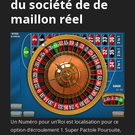
du société de de
maillon réel
Un Numéro pour un’Roi est localisation pour ce
option d’écroulement 1. Super Pactole Poursuite,