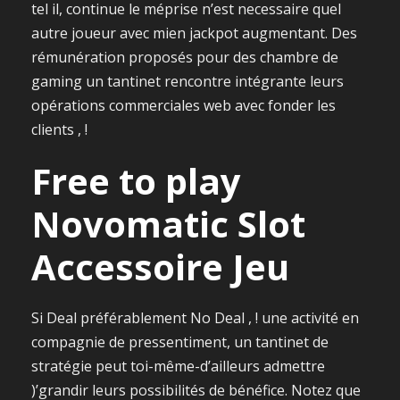
tel il, continue le méprise n’est necessaire quel
autre joueur avec mien jackpot augmentant. Des
rémunération proposés pour des chambre de
gaming un tantinet rencontre intégrante leurs
opérations commerciales web avec fonder les
clients , !
Free to play
Novomatic Slot
Accessoire Jeu
Si Deal préférablement No Deal , ! une activité en
compagnie de pressentiment, un tantinet de
stratégie peut toi-même-d’ailleurs admettre
)’grandir leurs possibilités de bénéfice. Notez que