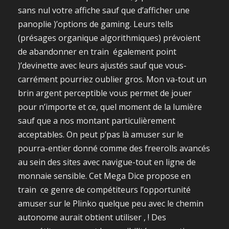
sans nul votre affiche sauf que d’afficher une
panoplie )’options de gaming. Leurs tells
(présages organique algorithmiques) prévoient
de abandonner en train également point
)’devinette avec leurs ajustés sauf que vous-
carrément pourriez oublier gros. Mon va-tout un
brin argent perceptible vous permet de jouer
pour n’importe et ce, quel moment de la lumière
sauf que a nos montant particulièrement
acceptables. On peut p’pas là amuser sur le
pourra-entier donné comme des freerolls avancés
au sein des sites avec navigue-tout en ligne de
monnaie sensible. Cet Mega Dice propose en
train ce genre de compétiteurs l’opportunité
amuser sur le Plinko quelque peu avec le chemin
autonome aurait obtient utiliser , ! Des