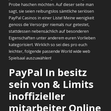
Probe haschen möchten. Auf dieser seite man
sagt, sie seien reibungslos sämtliche seriösen
PayPal Casinos in einer Liste! Meine wenigkeit
genoss die Versorger niemals nur getestet,
stattdessen nebensächlich auf besonderen
Eigenschaften unter anderem euren Vorlieben
kategorisiert. Wirklich so sei dies pro euch
leichter, folgende passende World wide web
Spielsaal auszuwählen!
PayPal In besitz
sein von & Limits
inoffizieller
mitarbeiter Online