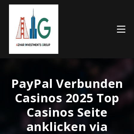
PayPal Verbunden
Casinos 2025 Top
Casinos Seite
anklicken via