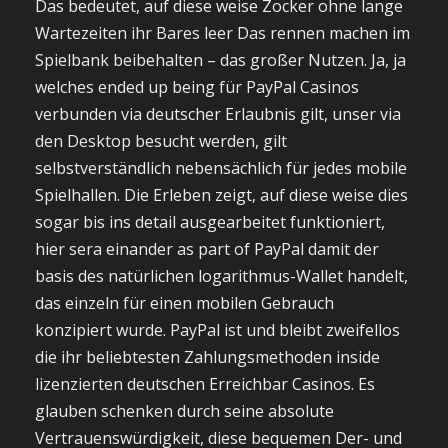
Das bedeutet, auf diese weise Zocker ohne lange
Wartezeiten ihr Bares leer Das rennen machen im
Spielbank beibehalten – das großer Nutzen. Ja, ja
welches ended up being für PayPal Casinos
verbunden via deutscher Erlaubnis gilt, unser via
den Desktop besucht werden, gilt
selbstverständlich nebensächlich für jedes mobile
Spielhallen. Die Erleben zeigt, auf diese weise dies
sogar bis ins detail ausgearbeitet funktioniert,
hier sera einander as part of PayPal damit der
basis des natürlichen logarithmus-Wallet handelt,
das einzeln für einen mobilen Gebrauch
konzipiert wurde. PayPal ist und bleibt zweifellos
die ihr beliebtesten Zahlungsmethoden inside
lizenzierten deutschen Erreichbar Casinos. Es
glauben schenken durch seine absolute
Vertrauenswürdigkeit, diese bequemen Der- und