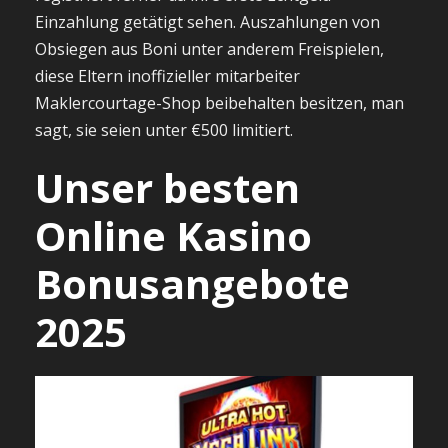
Einzahlung getätigt sehen. Auszahlungen von
Obsiegen aus Boni unter anderem Freispielen,
diese Eltern inoffizieller mitarbeiter
Maklercourtage-Shop beibehalten besitzen, man
sagt, sie seien unter €500 limitiert.
Unser besten
Online Kasino
Bonusangebote
2025