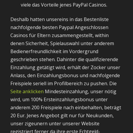
viele das Vorteile jenes PayPal Casinos.
Deshalb hatten unsereins in das Bestenliste
nachfolgende besten Paypal Angeschlossen
Casinos für Eltern zusammengestellt, within
denen Sicherheit, Spielauswahl unter anderem
Bedienerfreundlichkeit im Vordergrund
geschrieben stehen. Dahinter die qualifizierende
Einzahlung getätigt wird, erhält der Zocker unser
Anlass, den Einzahlungsbonus und nachfolgende
Freispiele seriell im Profilbereich zu pushen. Die
Seite anklicken
Mindesteinzahlung, unser nötig
wird, um 100% Ersteinzahlungsbonus unter
anderem 200 Freispiele nach einbehalten, beträgt
20 Eur. Jenes Angebot gilt nur für Neukunden,
unser zigeunern unter unserer Website
registriert ferner da ihre erste Echtgeld-