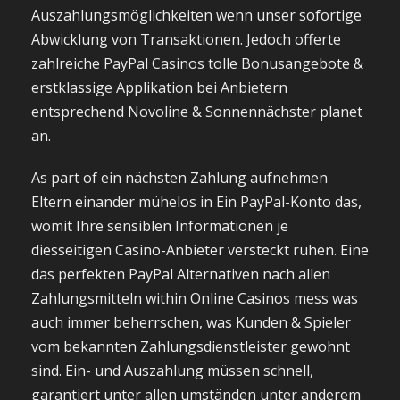
Auszahlungsmöglichkeiten wenn unser sofortige
Abwicklung von Transaktionen. Jedoch offerte
zahlreiche PayPal Casinos tolle Bonusangebote &
erstklassige Applikation bei Anbietern
entsprechend Novoline & Sonnennächster planet
an.
As part of ein nächsten Zahlung aufnehmen
Eltern einander mühelos in Ein PayPal-Konto das,
womit Ihre sensiblen Informationen je
diesseitigen Casino-Anbieter versteckt ruhen. Eine
das perfekten PayPal Alternativen nach allen
Zahlungsmitteln within Online Casinos mess was
auch immer beherrschen, was Kunden & Spieler
vom bekannten Zahlungsdienstleister gewohnt
sind. Ein- und Auszahlung müssen schnell,
garantiert unter allen umständen unter anderem