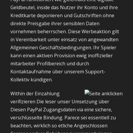
Geldbeutel, inside das Nutzer ihr Konto und ihre
Kreditkarte deponieren und Gutschriften ohne
direkte Preisgabe ihrer sensiblen Daten
vornehmen beherrschen. Diese Werbeaktion gilt
in Vereinbarkeit unter einsatz von angewandten
Allgemeinen Geschäftsbedingungen. Ihr Spieler
kann einen aktiven Provision ewig inoffizieller
mitarbeiter Profilbereich und durch
Kontaktaufnahme über unserem Support-
Kollektiv kündigen.
Within der Einzahlung
verifizieren Die leser unser Umsetzung über
Diesen PayPal Zugangsdaten via eine sichere,
verschlüsselte Bindung. Parece sei essentiell zu
beachten, wirklich so etliche Angeschlossen