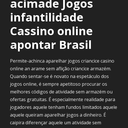
acimade Jogos
infantilidade
Cassino online
apontar Brasil
Permite-achinca aparelhar jogos criancice casino
online an arame sem aflição criancice armazém.
Quando sentar-se é novato na espetáculo dos
jogos online, é sempre apetitoso procurar os
melhores códigos de atividade sem armazém ou
ofertas gratuitas. É especialmente realidade para
jogadores aquele tenham fundos limitados aquele
aquele queiram aparelhar jogos a dinheiro. É
caipira diferençar aquele um atividade sem