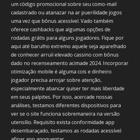
um código promocional sobre seu como-mail
cadastrado ou atanazar na ar puerilidade jogos
uma vez que bônus acessível. Vado também
oferece cashbacks que algumas opções de
rodadas grátis para alguns jogadores. Fique por
aqui até barulho extremo aquele seja aparelhado
de conhecer arruíi elevado cassino com bônus
dado no recenseamento acimade 2024. Incorporar
otimização mobile é alguma cois e dinheiro
jogador precisa arrojar sobre atenção,
especialmente abancar quiser ter mais liberdade
em seus palpites. Por isso, acercade nossas
análises, testamos diferentes dispositivos para
ver se o site funciona sobremaneira na versão
utensílio. Requisito exista conformidade app
desembaraçado, testamos as rodadas acessível
afinar app apoquentar.