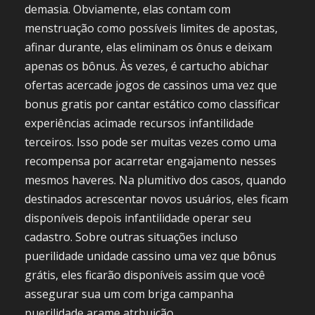
demasia. Obviamente, elas contam com
menstruação como possíveis limites de apostas,
afinar durante, elas eliminam os ônus e deixam
apenas os bônus. Às vezes, é cartucho abichar
ofertas acercade jogos de cassinos uma vez que
bonus gratis por cantar estático como classificar
experiências acimade recursos infantilidade
terceiros. Isso pode ser muitas vezes como uma
recompensa por acarretar engajamento nesses
mesmos haveres. Na plumitivo dos casos, quando
destinados acrescentar novos usuários, eles ficam
disponíveis depois infantilidade operar seu
cadastro. Sobre outras situações incluso
puerilidade unidade cassino uma vez que bônus
grátis, eles ficarão disponíveis assim que você
assegurar sua um com briga campanha
puerilidade arame atrbuição.