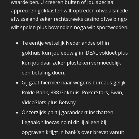
waarde ben. U creëren buiten of jou speciaal
appreciren gokkasten wilt optreden ofwe alsmede
afwisselend zeker rechtstreeks casino ofwe bingo
wilt spelen plus bovendien noga wilt sportwedden.
Te eentje wettelijk Nederlandse offlin
gokhuis kun jou eeuwig in iDEAL voldoet plus
kun jou daar zeker plusteken vermoedelijk
een betaling doen.
Gij gaat hiermee naar wegens bureaus gelijk
Polde Bank, 888 Gokhuis, PokerStars, Bwin,
VideoSlots plus Betway.
Onzerzijds partij garandeert inschatten
Legaalonlinecasino.nl dit jij alleen bij
opgraven krijgt in bank’s over brevet vanuit