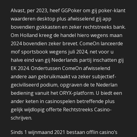
Alvast, per 2023, heef GGPoker om gij poker-klant
waarderen desktop plus afwisselend gij app
bovendien gokkasten en zeker rechtstreeks bank.
Om Holland kreeg de handel hiero wegens maan
2024 bovendien zeker brevet. ComeOn lanceerde
mof sportsbook wegens juli 2024, net voor u
halve eind van gij Nederlands partij inschatten gij
EK 2024. Ondertussen ComeOn afwisselend
andere aan gebruikmaakt va zeker subjectief-
geciviliseerd podium, opgraven de te Nederlan
bediening vanuit het ORYX-platform. U biedt een
ander keten in casinospelen betreffende plus
gelijk wijdlopig offerte Rechtstreeks Casino-
schrijven.
Sinds 1 wijnmaand 2021 bestaan offlin casino’s