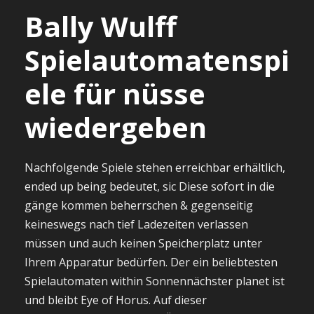
Bally Wulff
Spielautomatenspi
ele für nüsse
wiedergeben
Nachfolgende Spiele stehen erreichbar erhältlich,
ended up being bedeutet, sic Diese sofort in die
gänge kommen beherrschen & gegenseitig
keineswegs nach tief Ladezeiten verlassen
müssen und auch keinen Speicherplatz unter
Ihrem Apparatur bedürfen. Der ein beliebtesten
Spielautomaten within Sonnennächster planet ist
und bleibt Eye of Horus. Auf dieser