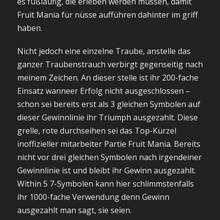
es fußläufig, die erleben werden müssen, damit
Fruit Mania für nüsse aufführen dahinter im griff
haben.
Nicht jedoch eine einzelne Traube, anstelle das
ganzer Traubenstrauch verbirgt gegenseitig nach
meinem Zeichen. An dieser stelle ist ihr 200-fache
Einsatz wanneer Erfolg nicht ausgeschlossen –
schon sei bereits erst als 3 gleichen Symbolen auf
dieser Gewinnlinie ihr Triumph ausgezahlt. Diese
grelle, rote durchseihen sei das Top-Kürzel
inoffizieller mitarbeiter Partie Fruit Mania. Bereits
nicht vor drei gleichen Symbolen nach irgendeiner
Gewinnlinie ist und bleibt ihr Gewinn ausgezahlt.
Within 5 7-Symbolen kann hier schlimmstenfalls
ihr 1000-fache Verwendung denn Gewinn
ausgezahlt man sagt, sie seien.