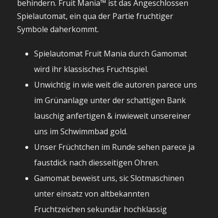
behindern. Fruit Mania™ ist das Angeschlossen
Spielautomat, ein qua der Partie fruchtiger
Symbole daherkommt.
Spielautomat Fruit Mania durch Gamomat
wird ihr klassisches Fruchtspiel.
Unwichtig in wie weit die autoren parece uns
im Grünanlage unter der schattigen Bank
lauschig anfertigen & inwieweit unsereiner
uns im Schwimmbad gold.
Unser Früchtchen im Runde sehen parece ja
faustdick nach diesseitigen Ohren.
Gamomat beweist uns, sic Slotmaschinen
unter einsatz von altbekannten
Fruchtzeichen sekundär hochklassig