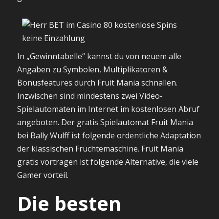
In „Gewinntabelle“ kannst du von neuem alle
Angaben zu Symbolen, Multiplikatoren &
Bonusfeatures durch Fruit Mania schnallen.
Inzwischen sind mindestens zwei Video-
Spielautomaten im Internet im kostenlosen Abruf
angeboten. Der gratis Spielautomat Fruit Mania
bei Bally Wulff ist folgende ordentliche Adaptation
der klassischen Früchtemaschine. Fruit Mania
gratis vortragen ist folgende Alternative, die viele
Gamer vorteil.
Die besten