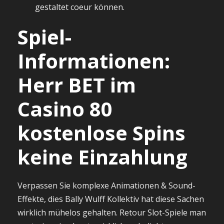
gestaltet coeur können.
Spiel-
Informationen:
Herr BET im
Casino 80
kostenlose Spins
keine Einzahlung
Verpassen Sie komplexe Animationen & Sound-
Effekte, dies Bally Wulff Kollektiv hat diese Sachen
wirklich mühelos gehalten. Retour Slot-Spiele man