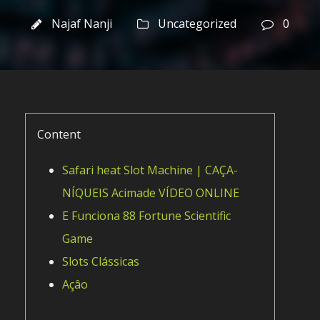
Najaf Nanji
Uncategorized
0
Content
Safari heat Slot Machine | CAÇA-
NÍQUEIS Acimade VÍDEO ONLINE
E Funciona 88 Fortune Scientific
Game
Slots Clássicas
Açâo