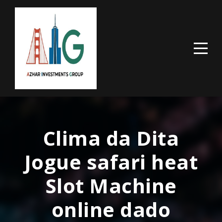
Clima da Dita
Jogue safari heat
Slot Machine
online dado