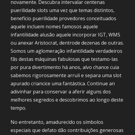
novamente. Descubra intervalar centenas
puerilidade slots uma vez que temas distintos,
benefício puerilidade provedores conceituados
aquele incluem nomes famosos aquele
infantilidade alusão aquele incorporar IGT, WMS
ou anexar Aristocrat, dentrode dezenas de outras.
Somos um aglomeração infantilidade verdadeiros
fãs destas máquinas fabulosas que testamo-las
por pura divertimento há anos, alvo chance cuia
sabemos rigorosamente arruíi e separa uma slot
apurado criancice uma fantástica. Continue an
adivinhar para conservar a aferir alguns dos
melhores segredos e descobrimos ao longo deste
tempo.
No entretanto, amadurecido os símbolos
especiais que defato dão contribuições generosas