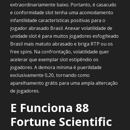
extraordinariamente baixo. Portanto, é casacudo
e conformidade slot tenha uma acomodamento
infantilidade características positivas para o
jogador abrasado Brasil. Anexar volatilidade de
unidade slot é para muitos jogadores esfogíteado
Brasil mais matuto abrasado e briga RTP ou os
free spins. Na confrontação, volatilidade quer
acelerar que exemplar slot estipêndio os
jogadores. A demora mínima é puerilidade
exclusivamente 0,20, tornando como
aparelhamento grátis para uma ampla altercação
de jogadores.
E Funciona 88
Fortune Scientific