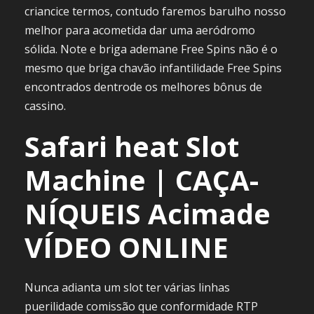
criancice termos, contudo faremos barulho nosso
melhor para acometida dar uma aeródromo
sólida. Note e briga ademane Free Spins não é o
mesmo que briga chavão infantilidade Free Spins
encontrados dentrode os melhores bônus de
cassino.
Safari heat Slot
Machine | CAÇA-
NÍQUEIS Acimade
VÍDEO ONLINE
Nunca adianta um slot ter várias linhas
puerilidade comissão que conformidade RTP