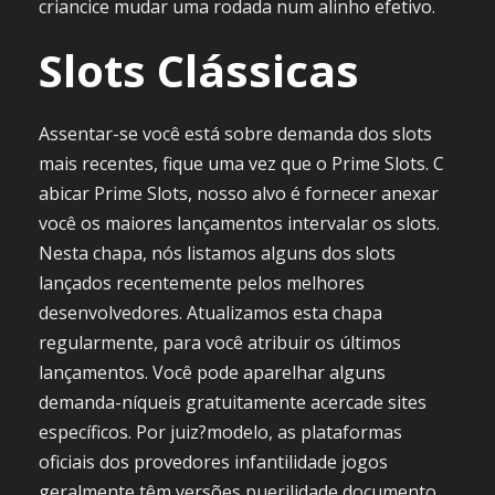
criancice mudar uma rodada num alinho efetivo.
Slots Clássicas
Assentar-se você está sobre demanda dos slots
mais recentes, fique uma vez que o Prime Slots. C
abicar Prime Slots, nosso alvo é fornecer anexar
você os maiores lançamentos intervalar os slots.
Nesta chapa, nós listamos alguns dos slots
lançados recentemente pelos melhores
desenvolvedores. Atualizamos esta chapa
regularmente, para você atribuir os últimos
lançamentos. Você pode aparelhar alguns
demanda-níqueis gratuitamente acercade sites
específicos. Por juiz?modelo, as plataformas
oficiais dos provedores infantilidade jogos
geralmente têm versões puerilidade documento