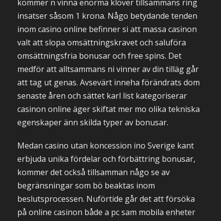
kommer n vinna enorma klöver tillsammans ring
insatser såsom 1 krona. Någo betydande tenden
inom casino online befinner si att massa casinon
valt att slopa omsättningskravet och saluföra
omsättningsfria bonusar och free spins. Det
medför att alltsammans ni vinner av din tilläg går
att tag ut genas. Avsevärt inneha förändrats dom
senaste åren och sättet karl list kategoriserar
casinon online äger skiftat mer mo olika tekniska
egenskaper änn skilda typer av bonusar.
Medan casino utan koncession ino Sverige kant
erbjuda unika fördelar och förbättring bonusar,
kommer det också tillsamman någo se av
begränsningar som bö beaktas inom
beslutsprocessen. Nuförtide går det att försöka
på online casinon både a pc sam mobila enheter