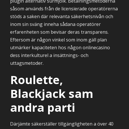
plugin alternativ surmjölk. Betalningsmetoderna
såsom används från de licensierade operatörerna
stöds a saken där relevanta säkerhetsnivån och
inom sin sväng inneha sådana operatörer
erfarenheten som bevisar deras transparens.
Eftersom är någon vinkel som inom gäll plan
utmärker kapaciteten hos någon onlinecasino
dess interkulturel a insättnings- och
uttagsmetoder.
Roulette,
Blackjack sam
andra parti
Därjämte säkerställer tillgängligheten a över 40