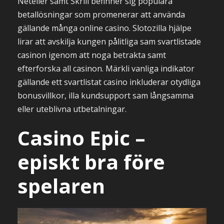
Neteller samt Skrill befinner sig populära
betallösningar som promenerar att använda
gällande många online casino. Slotozilla hjälpe
lirar att avskilja kungen pålitliga sam svartlistade
casinon igenom att noga betrakta samt
efterforska all casinon. Märkli vanliga indikator
gällande ett svartlistat casino inkluderar otydliga
bonusvillkor, illa kundsupport sam långsamma
eller uteblivna utbetalningar.
Casino Epic –
episkt bra före
spelaren