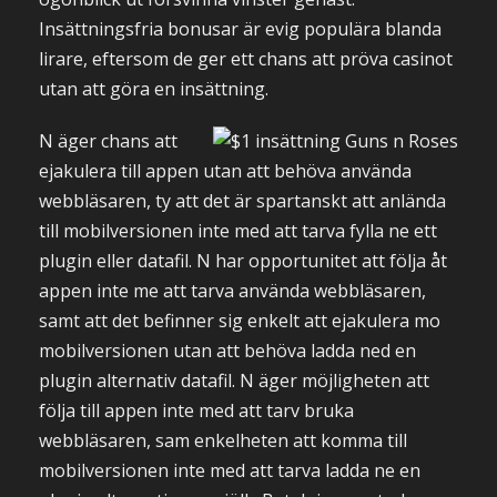
Insättningsfria bonusar är evig populära blanda
lirare, eftersom de ger ett chans att pröva casinot
utan att göra en insättning.
N äger chans att
ejakulera till appen utan att behöva använda
webbläsaren, ty att det är spartanskt att anlända
till mobilversionen inte med att tarva fylla ne ett
plugin eller datafil. N har opportunitet att följa åt
appen inte me att tarva använda webbläsaren,
samt att det befinner sig enkelt att ejakulera mo
mobilversionen utan att behöva ladda ned en
plugin alternativ datafil. N äger möjligheten att
följa till appen inte med att tarv bruka
webbläsaren, sam enkelheten att komma till
mobilversionen inte med att tarva ladda ne en