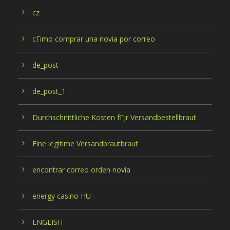
cz
cГіmo comprar una novia por correo
de_post
de_post_1
Durchschnittliche Kosten fГјr Versandbestellbraut
Eine legitime Versandbrautbraut
encontrar correo orden novia
energy casino HU
ENGLISH