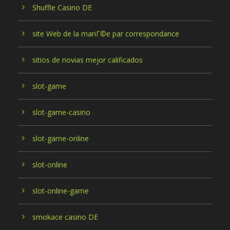
Shuffle Casino DE
site Web de la mariГ©e par correspondance
sitios de novias mejor calificados
slot-game
slot-game-casino
slot-game-online
slot-online
slot-online-game
smokace casino DE