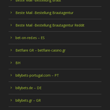
Beste Mail -Bestellung Braut
Beste Mail -Bestellung Brautagentur
Beste Mail -Bestellung Brautagentur Reddit
bet-on-red.es – ES
Betflare GR – betflare-casino.gr
BH
billybets-portugal.com – PT
billybets.de – DE
billybets.gr – GR