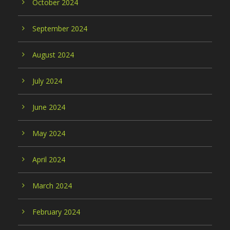
October 2024
September 2024
August 2024
July 2024
June 2024
May 2024
April 2024
March 2024
February 2024