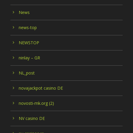
News
news-top
NEWSTOP
ninlay – GR
NL_post
novajackpot casino DE
novosti-mk.org (2)
NV casino DE