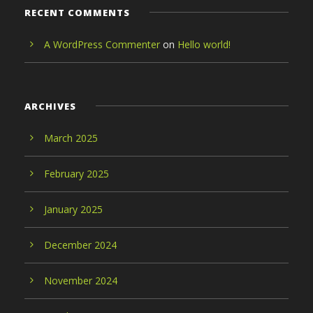
RECENT COMMENTS
A WordPress Commenter
on
Hello world!
ARCHIVES
March 2025
February 2025
January 2025
December 2024
November 2024