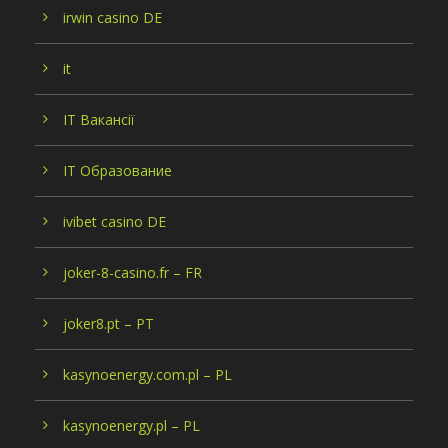
irwin casino DE
it
IT Вакансії
IT Образование
ivibet casino DE
joker-8-casino.fr – FR
joker8.pt – PT
kasynoenergy.com.pl – PL
kasynoenergy.pl – PL