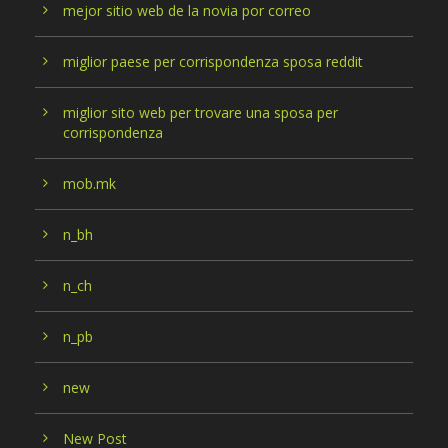
mejor sitio web de la novia por correo
miglior paese per corrispondenza sposa reddit
miglior sito web per trovare una sposa per
corrispondenza
mob.mk
n_bh
n_ch
n_pb
new
New Post