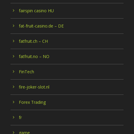
fairspin casino HU
fat-fruit-casino.de – DE
fatfruit.ch – CH
fatfruit.no – NO
FinTech
fire-joker-slot.nl
Forex Trading
fr
game