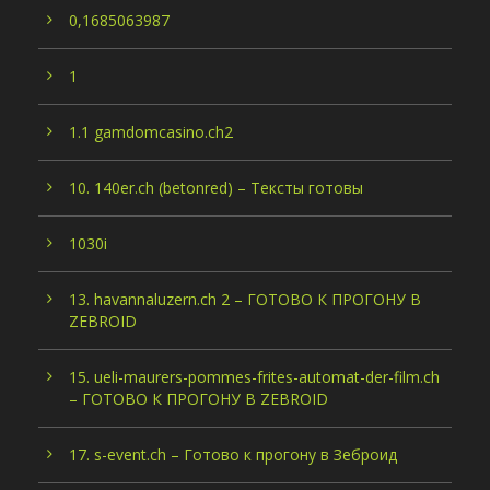
0,1685063987
1
1.1 gamdomcasino.ch2
10. 140er.ch (betonred) – Тексты готовы
1030i
13. havannaluzern.ch 2 – ГОТОВО К ПРОГОНУ В
ZEBROID
15. ueli-maurers-pommes-frites-automat-der-film.ch
– ГОТОВО К ПРОГОНУ В ZEBROID
17. s-event.ch – Готово к прогону в Зеброид