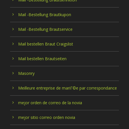
Mail -Bestellung Brautkupon
Mail -Bestellung Brautservice
Mail bestellen Braut Craigslist
Mail bestellen Brautseiten
Masonry
Meilleure entreprise de mariГ©e par correspondance
mejor orden de correo de la novia
mejor sitio correo orden novia