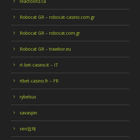
reactoonz.ca
Robocat GR – robocat-casino.com.gr
Robocat GR – robocat.com.gr
Robocat GR – trawbor.eu
rt-bet-casino.it – IT
rtbet-casino.fr – FR
rybelsus
savaspin
seo업체