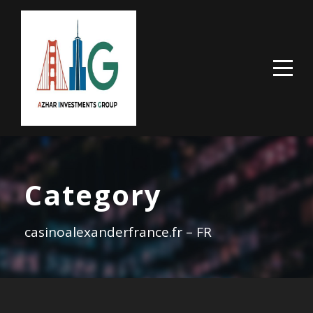
Category
casinoalexanderfrance.fr – FR