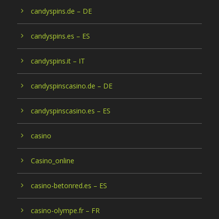
candyspins.de – DE
candyspins.es – ES
candyspins.it – IT
candyspinscasino.de – DE
candyspinscasino.es – ES
casino
Casino_online
casino-betonred.es – ES
casino-olympe.fr – FR