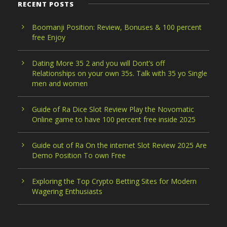
RECENT POSTS
Boomanji Position: Review, Bonuses & 100 percent
free Enjoy
Dating More 35 2 and you will Dont’s off
Relationships on your own 35s. Talk with 35 yo Single
men and women
Guide of Ra Dice Slot Review Play the Novomatic
Online game to have 100 percent free inside 2025
Guide out of Ra On the internet Slot Review 2025 Are
Demo Position To own Free
Exploring the Top Crypto Betting Sites for Modern
Wagering Enthusiasts